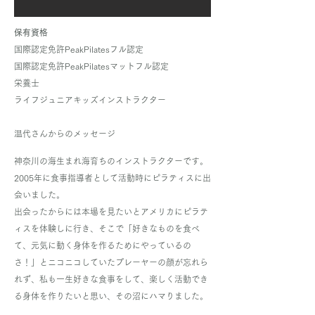
保有資格
国際認定免許PeakPilatesフル認定
国際認定免許PeakPilatesマットフル認定
栄養士
ライフジュニアキッズインストラクター
温代さんからのメッセージ
神奈川の海生まれ海育ちのインストラクターです。
2005年に食事指導者として活動時にピラティスに出
会いました。
​出会ったからには本場を見たいとアメリカにピラテ
ィスを体験しに行き、そこで「好きなものを食べ
て、元気に動く身体を作るためにやっているの
さ！」とニコニコしていたプレーヤーの顔が忘れら
れず、私も一生好きな食事をして、楽しく活動でき
る身体を作りたいと思い、その沼にハマりました。